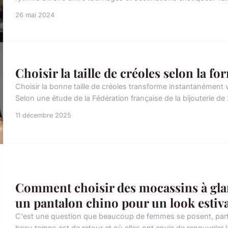
26 mai 2024
Choisir la taille de créoles selon la fo
Choisir la bonne taille de créoles transforme instantanément v
Selon une étude de la Fédération française de la bijouterie 
11 décembre 2025
Comment choisir des mocassins à gla
un pantalon chino pour un look estiv
C'est une question que beaucoup de femmes se posent, partic
beau temps est de retour et où elles ont envie de renouveler