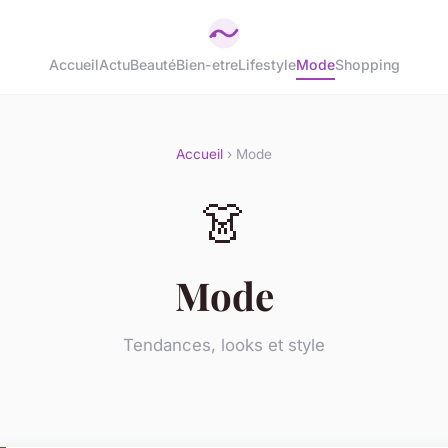
Accueil
Actu
Beauté
Bien-etre
Lifestyle
Mode
Shopping
Accueil
› Mode
👗
Mode
Tendances, looks et style