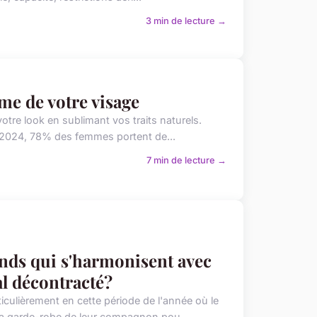
3 min de lecture →
rme de votre visage
otre look en sublimant vos traits naturels.
de 2024, 78% des femmes portent de...
7 min de lecture →
nds qui s'harmonisent avec
al décontracté?
ulièrement en cette période de l'année où le
 la garde-robe de leur compagnon pou...