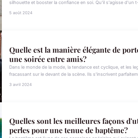
silhouette et booster la confiance en soi. Qu'il s'agisse d'un t
5 août 2024
Quelle est la manière élégante de port
une soirée entre amis?
Dans le monde de la mode, la tendance est cyclique, et les legg
fracassant sur le devant de la scène. Ils s'inscrivent parfaitem
3 avril 2024
Quelles sont les meilleures façons d'u
perles pour une tenue de baptême?