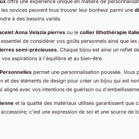
oux
offre une expérience unique en matière de personnalisat
t les novices peuvent tous trouver leur bonheur parmi une
d
ndre à des besoins variés.
acelet Anna Velazia pierres
ou le
collier lithothérapie ital
t essentiel de considérer vos goûts personnels ainsi que les
ierres semi-précieuses
. Chaque bijou est ainsi un reflet d
 vos aspirations à l'équilibre et au bien-être.
 Personnelles
permet une personnalisation poussée. Vous 
in et des éléments de design pour créer un bijou qui est no
si aligné avec vos intentions de guérison ou d'embellisseme
lienne
et la qualité des matériaux utilisés garantissent que 
 accessoire; c'est une expression de soi et une source de bi