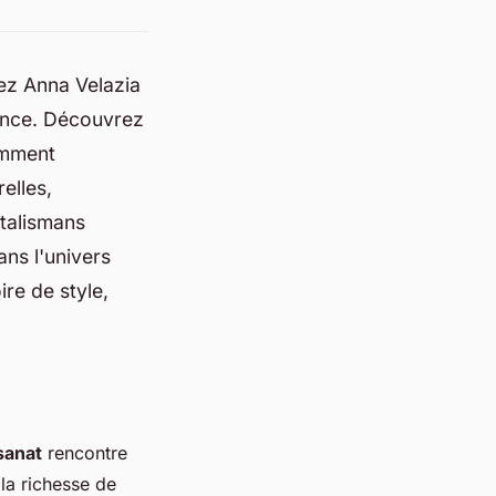
chez Anna Velazia
gance. Découvrez
omment
elles,
 talismans
ans l'univers
re de style,
sanat
rencontre
la richesse de