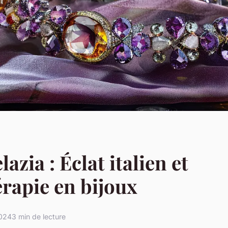
azia : Éclat italien et
érapie en bijoux
2024
3 min de lecture