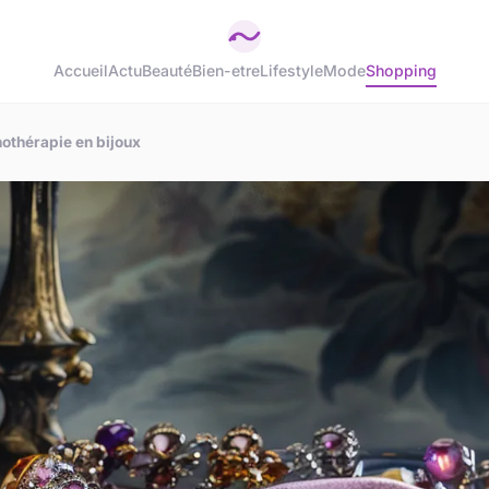
Accueil
Actu
Beauté
Bien-etre
Lifestyle
Mode
Shopping
thothérapie en bijoux