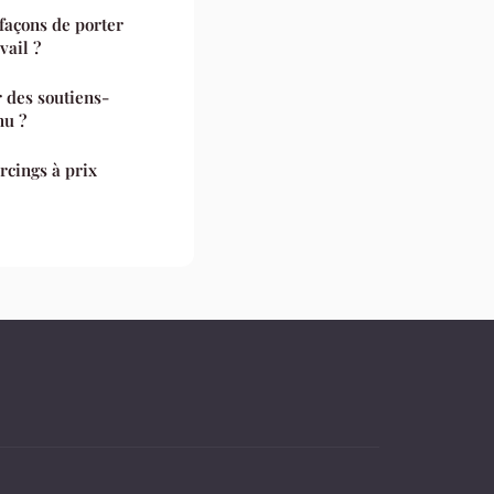
façons de porter
vail ?
r des soutiens-
nu ?
rcings à prix