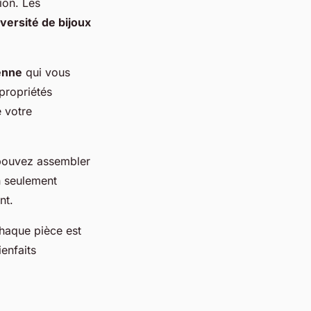
ion. Les
iversité de bijoux
ienne
qui vous
 propriétés
e votre
pouvez assembler
n seulement
nt.
chaque pièce est
enfaits