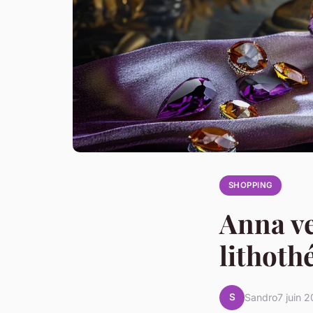
SHOPPING
Anna vel
lithoth
S
Sandro
7 juin 