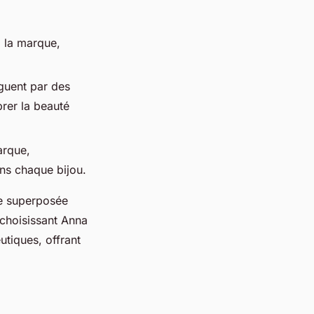
à la marque,
nguent par des
brer la beauté
marque,
ans chaque bijou.
re superposée
 choisissant Anna
utiques, offrant