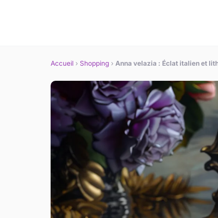
Accueil
›
Shopping
›
Anna velazia : Éclat italien et li